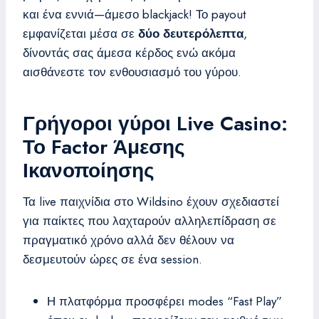
και ένα εννιά—άμεσο blackjack! Το payout
εμφανίζεται μέσα σε
δύο δευτερόλεπτα
,
δίνοντάς σας άμεσα κέρδος ενώ ακόμα
αισθάνεστε τον ενθουσιασμό του γύρου.
Γρήγοροι γύροι Live Casino:
Το Factor Άμεσης
Ικανοποίησης
Τα live παιχνίδια στο Wildsino έχουν σχεδιαστεί
για παίκτες που λαχταρούν αλληλεπίδραση σε
πραγματικό χρόνο αλλά δεν θέλουν να
δεσμευτούν ώρες σε ένα session.
Η πλατφόρμα προσφέρει modes “Fast Play”