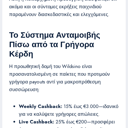
ακόμα και οι σύντομες εκρήξεις παιχνιδιού
παραμένουν διασκεδαστικές και ελεγχόμενες.
Το Σύστημα Ανταμοιβής
Πίσω από τα Γρήγορα
Κέρδη
Η προωθητική δομή του Wildsino είναι
προσανατολισμένη σε παίκτες που προτιμούν
γρήγορα payouts αντί για μακροπρόθεσμη
συσσώρευση:
Weekly Cashback:
15% έως €3.000—ιδανικό
για να καλύψετε γρήγορες απώλειες.
Live Cashback:
25% έως €200—προσφέρει