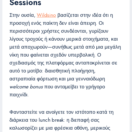
Sessions
Στην ουσία,
Wildsino
βασίζεται στην ιδέα ότι η
προσοχή ενός παίκτη δεν είναι άπειρη. Οι
περισσότεροι χρήστες συνδέονται, γυρίζουν
λίγους τροχούς ή κάνουν μερικά στοιχήματα, και
μετά αποχωρούν—συνήθως μετά από μια μεγάλη
νίκη που φαίνεται σχεδόν υπερβολική. Ο
σχεδιασμός της πλατφόρμας ανταποκρίνεται σε
αυτό το μοτίβο: διαισθητική πλοήγηση,
αστραπιαία φόρτωση και μια γενναιόδωρη
welcome bonus
που ανταμείβει το γρήγορο
παιχνίδι.
Φανταστείτε να ανοίγετε τον ιστότοπο κατά τη
διάρκεια του lunch break: η διεπαφή σας
καλωσορίζει με μια φρέσκια οθόνη, μερικούς