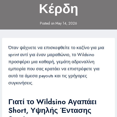
Κέρδη
Posted on
May 14, 2026
Όταν ψάχνετε να επισκεφθείτε το καζίνο για μια
sprint αντί για έναν μαραθώνιο, το Wildsino
προσφέρει μια καθαρή, γεμάτη αδρεναλίνη
εμπειρία που σας κρατάει να επιστρέφετε για
αυτά τα άμεσα payouts και τις γρήγορες
συγκινήσεις.
Γιατί το Wildsino Αγαπάει
Short, Υψηλής Έντασης