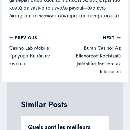
gameplay όπου κάθε spin μπορεί να σας φέρει πιο
κοντά σε εκείνο το μεγάλο payout—όλα ενώ
διατηρείτε τα sessions σύντομα και συναρπαστικά.
Post
PREVIOUS
NEXT
navigation
Casino Lab Mobile:
Buran Casino: Az
Γρήγορα Κέρδη εν
Ellenőrzött Kockázatú
κινήσει
Játékstílus Mestere az
Interneten
Similar Posts
Quels sont les meilleurs