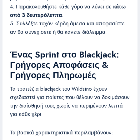
4. Παρακολουθήστε κάθε γύρο να λύνει σε
κάτω
από 3 δευτερόλεπτα
.
5. Συλλέξτε τυχόν κέρδη άμεσα και αποφασίστε
αν θα συνεχίσετε ή θα κάνετε διάλειμμα.
Ένας Sprint στο Blackjack:
Γρήγορες Αποφάσεις &
Γρήγορες Πληρωμές
Τα τραπέζια blackjack του Wildsino έχουν
σχεδιαστεί για παίκτες που θέλουν να δοκιμάσουν
την διαίσθησή τους χωρίς να περιμένουν λεπτά
για κάθε χέρι.
Τα βασικά χαρακτηριστικά περιλαμβάνουν: