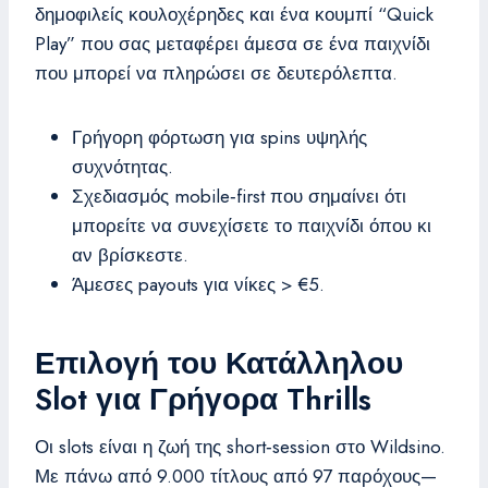
δημοφιλείς κουλοχέρηδες και ένα κουμπί “Quick
Play” που σας μεταφέρει άμεσα σε ένα παιχνίδι
που μπορεί να πληρώσει σε δευτερόλεπτα.
Γρήγορη φόρτωση για spins υψηλής
συχνότητας.
Σχεδιασμός mobile‑first που σημαίνει ότι
μπορείτε να συνεχίσετε το παιχνίδι όπου κι
αν βρίσκεστε.
Άμεσες payouts για νίκες > €5.
Επιλογή του Κατάλληλου
Slot για Γρήγορα Thrills
Οι slots είναι η ζωή της short‑session στο Wildsino.
Με πάνω από 9.000 τίτλους από 97 παρόχους—