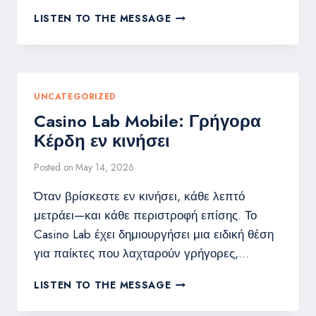
WILDSINO:
LISTEN TO THE MESSAGE
ΤΟ
ΑΠΌΛΥΤΟ
PLAYGROUND
ΓΙΑ
SHORT‑SESSION
UNCATEGORIZED
ΓΙΑ
Casino Lab Mobile: Γρήγορα
ΓΡΉΓΟΡΑ
ΚΈΡΔΗ
Κέρδη εν κινήσει
Posted on
May 14, 2026
Όταν βρίσκεστε εν κινήσει, κάθε λεπτό
μετράει—και κάθε περιστροφή επίσης. Το
Casino Lab έχει δημιουργήσει μια ειδική θέση
για παίκτες που λαχταρούν γρήγορες,…
CASINO
LISTEN TO THE MESSAGE
LAB
MOBILE: