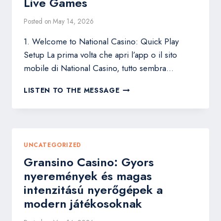
Live Games
Posted on
May 14, 2026
1. Welcome to National Casino: Quick Play
Setup La prima volta che apri l’app o il sito
mobile di National Casino, tutto sembra…
NATIONAL
LISTEN TO THE MESSAGE
CASINO
REVIEW:
MASTERING
QUICK‑HIT
SLOTS
UNCATEGORIZED
AND
Gransino Casino: Gyors
LIVE
GAMES
nyeremények és magas
intenzitású nyerőgépek a
modern játékosoknak