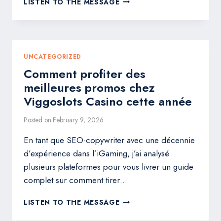
LISTEN TO THE MESSAGE
CASINO
ÁTTEKINTÉS:
MOBIL‑ELSŐ
NYERŐGÉPEK
&
UNCATEGORIZED
GYORS
Comment profiter des
NYERTESEK
meilleures promos chez
Viggoslots Casino cette année
Posted on
February 9, 2026
En tant que SEO-copywriter avec une décennie
d’expérience dans l’iGaming, j’ai analysé
plusieurs plateformes pour vous livrer un guide
complet sur comment tirer…
COMMENT
LISTEN TO THE MESSAGE
PROFITER
DES