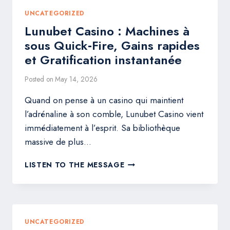
LIVE
UNCATEGORIZED
ACTION
Lunubet Casino : Machines à
&
INSTANT
sous Quick‑Fire, Gains rapides
WINS
et Gratification instantanée
Posted on
May 14, 2026
Quand on pense à un casino qui maintient
l’adrénaline à son comble, Lunubet Casino vient
immédiatement à l’esprit. Sa bibliothèque
massive de plus…
LUNUBET
LISTEN TO THE MESSAGE
CASINO
:
MACHINES
À
SOUS
UNCATEGORIZED
QUICK‑FIRE,