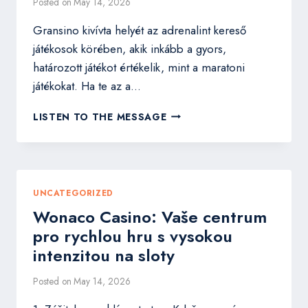
Posted on
May 14, 2026
Gransino kivívta helyét az adrenalint kereső
játékosok körében, akik inkább a gyors,
határozott játékot értékelik, mint a maratoni
játékokat. Ha te az a…
GRANSINO
LISTEN TO THE MESSAGE
CASINO:
GYORS
NYEREMÉNYEK
ÉS
MAGAS
UNCATEGORIZED
INTENZITÁSÚ
Wonaco Casino: Vaše centrum
NYERŐGÉPEK
A
pro rychlou hru s vysokou
MODERN
intenzitou na sloty
JÁTÉKOSOKNAK
Posted on
May 14, 2026