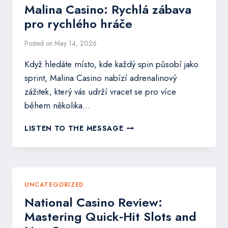
Malina Casino: Rychlá zábava
GAINS
RAPIDES
pro rychlého hráče
ET
GRATIFICATION
Posted on
May 14, 2026
INSTANTANÉE
Když hledáte místo, kde každý spin působí jako
sprint, Malina Casino nabízí adrenalinový
zážitek, který vás udrží vracet se pro více
během několika…
MALINA
LISTEN TO THE MESSAGE
CASINO:
RYCHLÁ
ZÁBAVA
PRO
RYCHLÉHO
UNCATEGORIZED
HRÁČE
National Casino Review:
Mastering Quick‑Hit Slots and