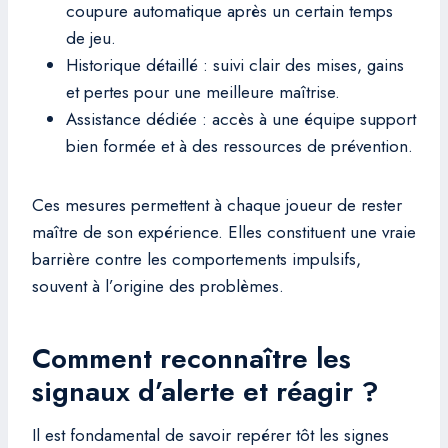
coupure automatique après un certain temps
de jeu.
Historique détaillé : suivi clair des mises, gains
et pertes pour une meilleure maîtrise.
Assistance dédiée : accès à une équipe support
bien formée et à des ressources de prévention.
Ces mesures permettent à chaque joueur de rester
maître de son expérience. Elles constituent une vraie
barrière contre les comportements impulsifs,
souvent à l’origine des problèmes.
Comment reconnaître les
signaux d’alerte et réagir ?
Il est fondamental de savoir repérer tôt les signes