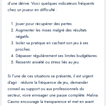
d’une dérive. Voici quelques indicateurs fréquents
chez un joueur en difficulté :
Jouer pour récupérer des pertes.
Augmenter les mises malgré des résultats
négatifs.
Isoler sa pratique en cachant son jeu à ses
proches.
Dépasser régulièrement ses limites budgétaires.
Ressentir anxiété ou stress liés au jeu.
Si l’une de ces situations se présente, il est urgent
d’agir : réduire la fréquence de jeu, demander
conseil au support ou aux professionnels du
secteur, voire envisager une pause complète. Malina
Casino encourage la transparence et met en avant