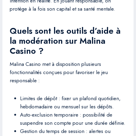
intention en réalité. En jouant responsable, on
protège à la fois son capital et sa santé mentale.
Quels sont les outils d’aide à
la modération sur Malina
Casino ?
Malina Casino met à disposition plusieurs
fonctionnalités conçues pour favoriser le jeu
responsable :
Limites de dépôt : fixer un plafond quotidien,
hebdomadaire ou mensuel sur les dépôts.
Auto-exclusion temporaire : possibilité de
suspendre son compte pour une durée définie.
Gestion du temps de session : alertes ou