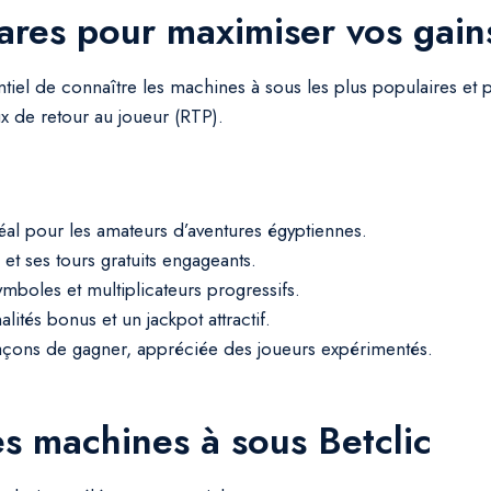
ares pour maximiser vos gain
entiel de connaître les machines à sous les plus populaires et 
ux de retour au joueur (RTP).
éal pour les amateurs d’aventures égyptiennes.
t ses tours gratuits engageants.
boles et multiplicateurs progressifs.
lités bonus et un jackpot attractif.
çons de gagner, appréciée des joueurs expérimentés.
es machines à sous Betclic