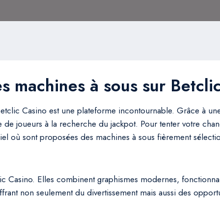
s machines à sous sur Betcli
 Betclic Casino est une plateforme incontournable. Grâce à un
e de joueurs à la recherche du jackpot. Pour tenter votre chan
ficiel où sont proposées des machines à sous fièrement sélectio
ic Casino. Elles combinent graphismes modernes, fonctionnali
s, offrant non seulement du divertissement mais aussi des opp