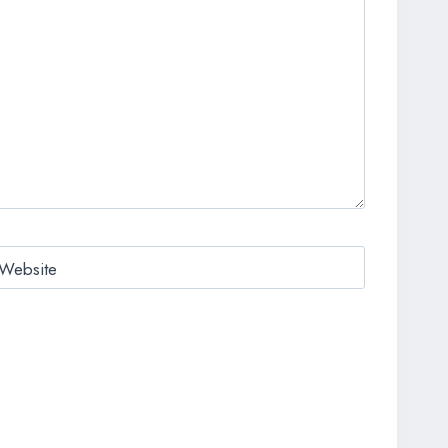
Website