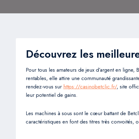
Découvrez les meilleure
Pour tous les amateurs de jeux d’argent en ligne,
rentables, elle attire une communauté grandissant
rendez-vous sur
https://casinobetclic.fr/
, site of
leur potentiel de gains.
Les machines à sous sont le cœur battant de Betcl
caractéristiques en font des titres très convoité