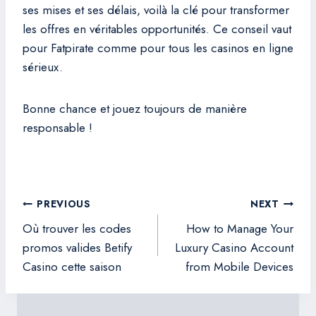
ses mises et ses délais, voilà la clé pour transformer
les offres en véritables opportunités. Ce conseil vaut
pour Fatpirate comme pour tous les casinos en ligne
sérieux.
Bonne chance et jouez toujours de manière
responsable !
Post
PREVIOUS
NEXT
navigation
Où trouver les codes
How to Manage Your
promos valides Betify
Luxury Casino Account
Casino cette saison
from Mobile Devices