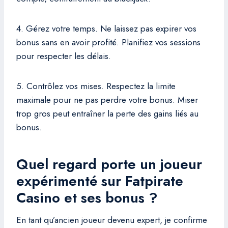
4. Gérez votre temps. Ne laissez pas expirer vos
bonus sans en avoir profité. Planifiez vos sessions
pour respecter les délais.
5. Contrôlez vos mises. Respectez la limite
maximale pour ne pas perdre votre bonus. Miser
trop gros peut entraîner la perte des gains liés au
bonus.
Quel regard porte un joueur
expérimenté sur Fatpirate
Casino et ses bonus ?
En tant qu’ancien joueur devenu expert, je confirme