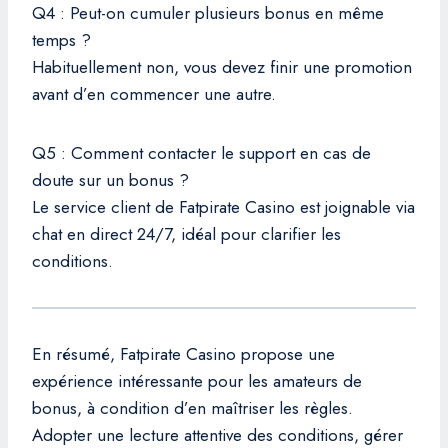
Q4 : Peut-on cumuler plusieurs bonus en même
temps ?
Habituellement non, vous devez finir une promotion
avant d’en commencer une autre.
Q5 : Comment contacter le support en cas de
doute sur un bonus ?
Le service client de Fatpirate Casino est joignable via
chat en direct 24/7, idéal pour clarifier les
conditions.
En résumé, Fatpirate Casino propose une
expérience intéressante pour les amateurs de
bonus, à condition d’en maîtriser les règles.
Adopter une lecture attentive des conditions, gérer