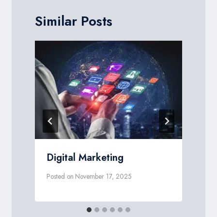
Similar Posts
P
Digital Marketing
Posted on
November 17, 2025