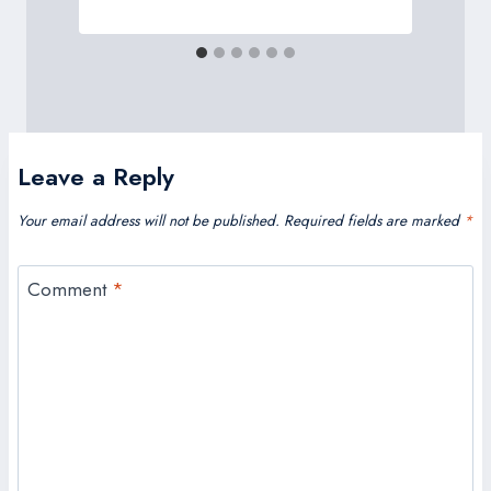
Leave a Reply
Your email address will not be published.
Required fields are marked
*
Comment
*