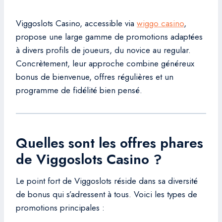
Viggoslots Casino, accessible via
wiggo casino
,
propose une large gamme de promotions adaptées
à divers profils de joueurs, du novice au regular.
Concrètement, leur approche combine généreux
bonus de bienvenue, offres régulières et un
programme de fidélité bien pensé.
Quelles sont les offres phares
de Viggoslots Casino ?
Le point fort de Viggoslots réside dans sa diversité
de bonus qui s’adressent à tous. Voici les types de
promotions principales :