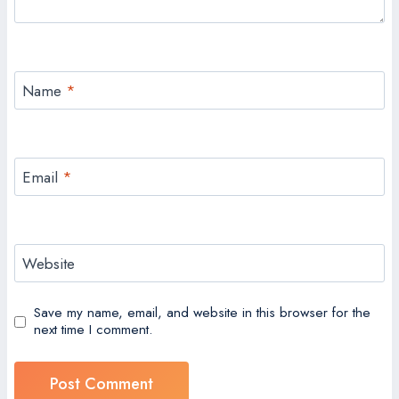
Name
*
Email
*
Website
Save my name, email, and website in this browser for the
next time I comment.