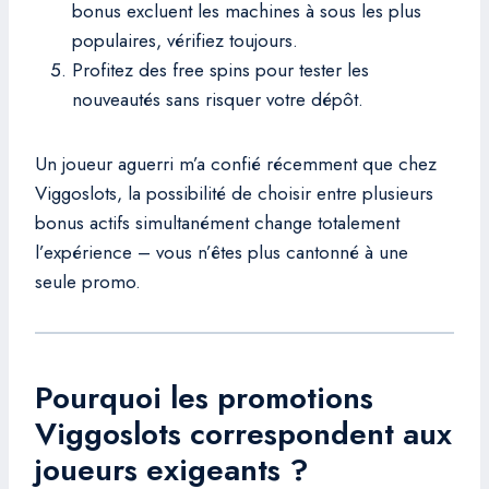
bonus excluent les machines à sous les plus
populaires, vérifiez toujours.
Profitez des free spins pour tester les
nouveautés sans risquer votre dépôt.
Un joueur aguerri m’a confié récemment que chez
Viggoslots, la possibilité de choisir entre plusieurs
bonus actifs simultanément change totalement
l’expérience – vous n’êtes plus cantonné à une
seule promo.
Pourquoi les promotions
Viggoslots correspondent aux
joueurs exigeants ?