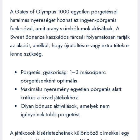
A Gates of Olympus 1000 egyetlen pörgetéssel
hatalmas nyereséget hozhat az ingyen‑pörgetés
funkcióval, amit arany szimbólumok aktiválnak. A
Sweet Bonanza kaszkádos tárcsái folyamatosan tartják
az akciót, anélkül, hogy újratöltésre vagy extra tétekre
lenne szükség.
Pörgetési gyakoriság: 1–3 másodperc
pörgetésenként optimális.
Maximális nyeremény egyetlen pörgetés alatt:
kritikus a rövid játékokhoz.
Olyan bónusz aktiválások, amelyek nem
igényelnek több pörgetést.
A játékosok kísérletezhetnek különböző címekkel egy