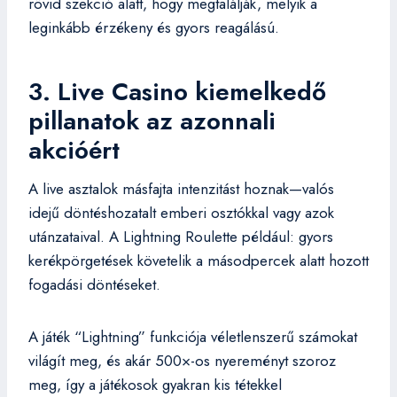
rövid szekció alatt, hogy megtalálják, melyik a
leginkább érzékeny és gyors reagálású.
3. Live Casino kiemelkedő
pillanatok az azonnali
akcióért
A live asztalok másfajta intenzitást hoznak—valós
idejű döntéshozatalt emberi osztókkal vagy azok
utánzataival. A Lightning Roulette például: gyors
kerékpörgetések követelik a másodpercek alatt hozott
fogadási döntéseket.
A játék “Lightning” funkciója véletlenszerű számokat
világít meg, és akár 500×-os nyereményt szoroz
meg, így a játékosok gyakran kis tétekkel