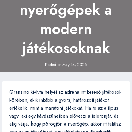
nyerőgépek a
modern
játékosoknak
Posted on
May 14, 2026
Gransino kivívta helyét az adrenalint kereső játékosok
körében, akik inkább a gyors, határozott játékot
értékelik, mint a maratoni játékokat. Ha te az a típus
vagy, aki egy kávészünetben előveszi a telefonját, és
alig várja, hogy pörögjön a nyerőgép, akkor itt találsz
egy olyan játszóteret, ami tökéletesen illeszkedik