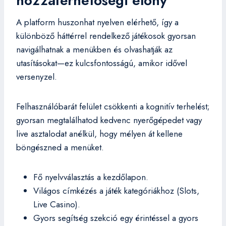
hozzáférhetőségi előny
A platform huszonhat nyelven elérhető, így a
különböző háttérrel rendelkező játékosok gyorsan
navigálhatnak a menükben és olvashatják az
utasításokat—ez kulcsfontosságú, amikor idővel
versenyzel.
Felhasználóbarát felület csökkenti a kognitív terhelést;
gyorsan megtalálhatod kedvenc nyerőgépedet vagy
live asztalodat anélkül, hogy mélyen át kellene
böngészned a menüket.
Fő nyelvválasztás a kezdőlapon.
Világos címkézés a játék kategóriákhoz (Slots,
Live Casino).
Gyors segítség szekció egy érintéssel a gyors