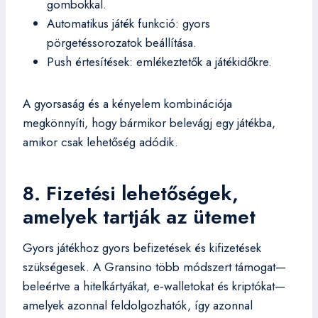
gombokkal.
Automatikus játék funkció: gyors
pörgetéssorozatok beállítása.
Push értesítések: emlékeztetők a játékidőkre.
A gyorsaság és a kényelem kombinációja
megkönnyíti, hogy bármikor belevágj egy játékba,
amikor csak lehetőség adódik.
8. Fizetési lehetőségek,
amelyek tartják az ütemet
Gyors játékhoz gyors befizetések és kifizetések
szükségesek. A Gransino több módszert támogat—
beleértve a hitelkártyákat, e‑walletokat és kriptókat—
amelyek azonnal feldolgozhatók, így azonnal