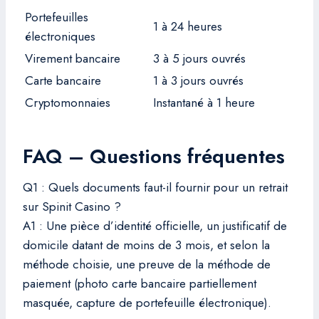
Portefeuilles
1 à 24 heures
électroniques
Virement bancaire
3 à 5 jours ouvrés
Carte bancaire
1 à 3 jours ouvrés
Cryptomonnaies
Instantané à 1 heure
FAQ – Questions fréquentes
Q1 : Quels documents faut-il fournir pour un retrait
sur Spinit Casino ?
A1 : Une pièce d’identité officielle, un justificatif de
domicile datant de moins de 3 mois, et selon la
méthode choisie, une preuve de la méthode de
paiement (photo carte bancaire partiellement
masquée, capture de portefeuille électronique).