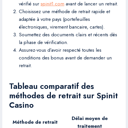
vérifié sur
spinit1.com
avant de lancer un retrait.
Choisissez une méthode de retrait rapide et
adaptée à votre pays (portefeuilles
électroniques, virement bancaire, cartes).
Soumettez des documents clairs et récents dès
la phase de vérification.
Assurez-vous d’avoir respecté toutes les
conditions des bonus avant de demander un
retrait.
Tableau comparatif des
méthodes de retrait sur Spinit
Casino
Délai moyen de
Méthode de retrait
traitement