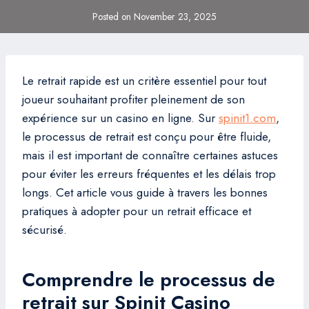
Posted on
November 23, 2025
Le retrait rapide est un critère essentiel pour tout
joueur souhaitant profiter pleinement de son
expérience sur un casino en ligne. Sur
spinit1.com
,
le processus de retrait est conçu pour être fluide,
mais il est important de connaître certaines astuces
pour éviter les erreurs fréquentes et les délais trop
longs. Cet article vous guide à travers les bonnes
pratiques à adopter pour un retrait efficace et
sécurisé.
Comprendre le processus de
retrait sur Spinit Casino