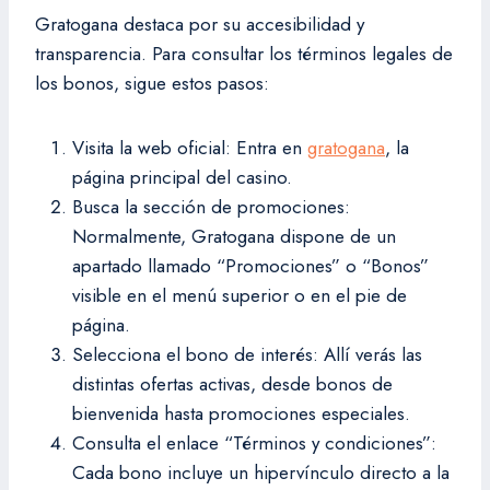
Gratogana destaca por su accesibilidad y
transparencia. Para consultar los términos legales de
los bonos, sigue estos pasos:
Visita la web oficial: Entra en
gratogana
, la
página principal del casino.
Busca la sección de promociones:
Normalmente, Gratogana dispone de un
apartado llamado “Promociones” o “Bonos”
visible en el menú superior o en el pie de
página.
Selecciona el bono de interés: Allí verás las
distintas ofertas activas, desde bonos de
bienvenida hasta promociones especiales.
Consulta el enlace “Términos y condiciones”:
Cada bono incluye un hipervínculo directo a la