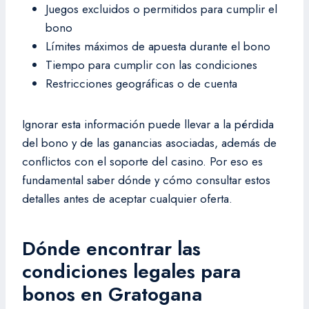
Juegos excluidos o permitidos para cumplir el
bono
Límites máximos de apuesta durante el bono
Tiempo para cumplir con las condiciones
Restricciones geográficas o de cuenta
Ignorar esta información puede llevar a la pérdida
del bono y de las ganancias asociadas, además de
conflictos con el soporte del casino. Por eso es
fundamental saber dónde y cómo consultar estos
detalles antes de aceptar cualquier oferta.
Dónde encontrar las
condiciones legales para
bonos en Gratogana