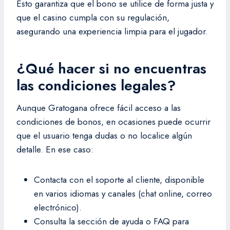
Esto garantiza que el bono se utilice de forma justa y
que el casino cumpla con su regulación,
asegurando una experiencia limpia para el jugador.
¿Qué hacer si no encuentras
las condiciones legales?
Aunque Gratogana ofrece fácil acceso a las
condiciones de bonos, en ocasiones puede ocurrir
que el usuario tenga dudas o no localice algún
detalle. En ese caso:
Contacta con el soporte al cliente, disponible
en varios idiomas y canales (chat online, correo
electrónico).
Consulta la sección de ayuda o FAQ para