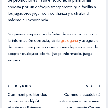
de promociones hasta el soporte, la plataforma
apuesta por un enfoque transparente que facilita a
los jugadores jugar con confianza y disfrutar al
máximo su experiencia.
Si quieres empezar a disfrutar de estos bonos con
la información correcta, visita
gratogana
y asegúrate
de revisar siempre las condiciones legales antes de
aceptar cualquier oferta. Juega informado, juega
seguro.
Post
PREVIOUS
NEXT
navigation
Comment profiter des
Comment accéder à
bonus sans dépôt
votre espace personnel
offerts par Princess
sur Liraspin Casino