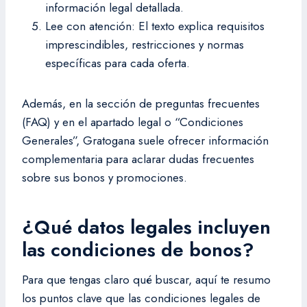
información legal detallada.
Lee con atención: El texto explica requisitos
imprescindibles, restricciones y normas
específicas para cada oferta.
Además, en la sección de preguntas frecuentes
(FAQ) y en el apartado legal o “Condiciones
Generales”, Gratogana suele ofrecer información
complementaria para aclarar dudas frecuentes
sobre sus bonos y promociones.
¿Qué datos legales incluyen
las condiciones de bonos?
Para que tengas claro qué buscar, aquí te resumo
los puntos clave que las condiciones legales de