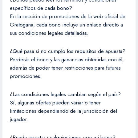
específicos de cada bono?
En la sección de promociones de la web oficial de
Gratogana, cada bono incluye un enlace directo a
sus condiciones legales detalladas.
¿Qué pasa si no cumplo los requisitos de apuesta?
Perderás el bono y las ganancias obtenidas con él,
además de poder tener restricciones para futuras
promociones.
¿Las condiciones legales cambian según el país?
Sí, algunas ofertas pueden variar o tener
limitaciones dependiendo de la jurisdicción del
jugador.
¿Puedo apostar cualquier juego con mi bono?