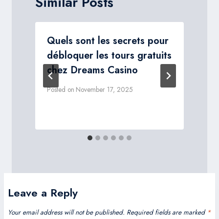
Similar Posts
Quels sont les secrets pour
débloquer les tours gratuits
chez Dreams Casino
Posted on
November 17, 2025
P
Leave a Reply
Your email address will not be published.
Required fields are marked
*