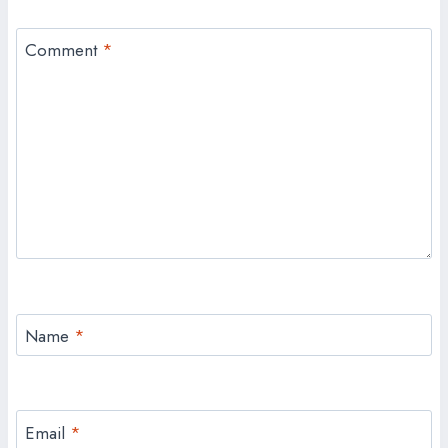
Comment
*
Name
*
Email
*