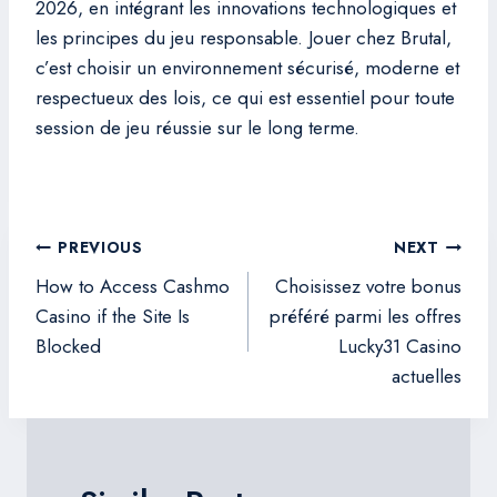
2026, en intégrant les innovations technologiques et
les principes du jeu responsable. Jouer chez Brutal,
c’est choisir un environnement sécurisé, moderne et
respectueux des lois, ce qui est essentiel pour toute
session de jeu réussie sur le long terme.
Post
PREVIOUS
NEXT
navigation
How to Access Cashmo
Choisissez votre bonus
Casino if the Site Is
préféré parmi les offres
Blocked
Lucky31 Casino
actuelles