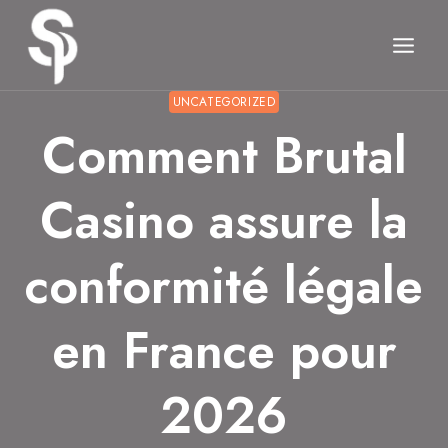
Skip
to
content
UNCATEGORIZED
Comment Brutal
Casino assure la
conformité légale
en France pour
2026