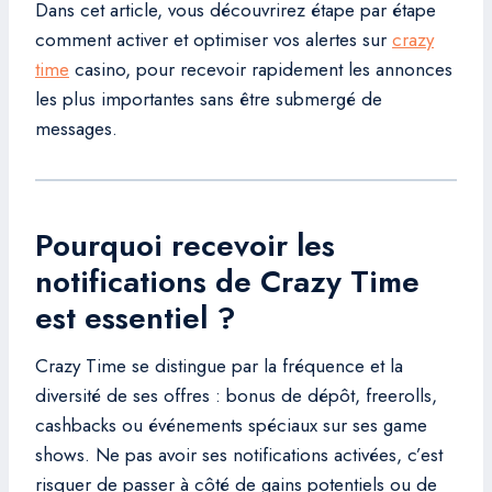
Dans cet article, vous découvrirez étape par étape
comment activer et optimiser vos alertes sur
crazy
time
casino, pour recevoir rapidement les annonces
les plus importantes sans être submergé de
messages.
Pourquoi recevoir les
notifications de Crazy Time
est essentiel ?
Crazy Time se distingue par la fréquence et la
diversité de ses offres : bonus de dépôt, freerolls,
cashbacks ou événements spéciaux sur ses game
shows. Ne pas avoir ses notifications activées, c’est
risquer de passer à côté de gains potentiels ou de