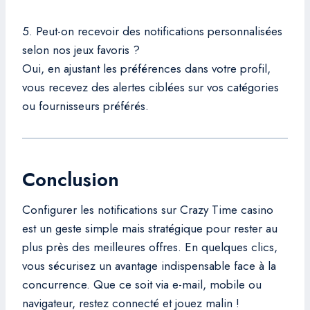
5. Peut-on recevoir des notifications personnalisées
selon nos jeux favoris ?
Oui, en ajustant les préférences dans votre profil,
vous recevez des alertes ciblées sur vos catégories
ou fournisseurs préférés.
Conclusion
Configurer les notifications sur Crazy Time casino
est un geste simple mais stratégique pour rester au
plus près des meilleures offres. En quelques clics,
vous sécurisez un avantage indispensable face à la
concurrence. Que ce soit via e-mail, mobile ou
navigateur, restez connecté et jouez malin !