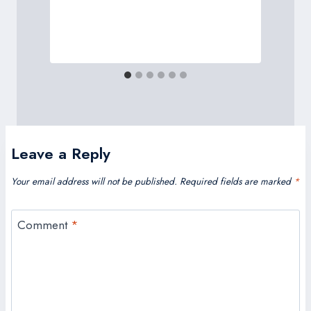
n
P
Leave a Reply
Your email address will not be published.
Required fields are marked
*
Comment
*