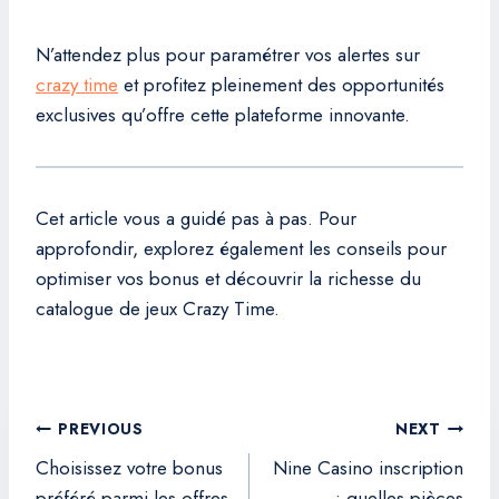
N’attendez plus pour paramétrer vos alertes sur
crazy time
et profitez pleinement des opportunités
exclusives qu’offre cette plateforme innovante.
Cet article vous a guidé pas à pas. Pour
approfondir, explorez également les conseils pour
optimiser vos bonus et découvrir la richesse du
catalogue de jeux Crazy Time.
Post
PREVIOUS
NEXT
navigation
Choisissez votre bonus
Nine Casino inscription
préféré parmi les offres
: quelles pièces