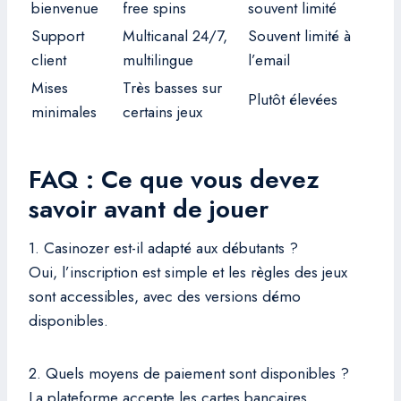
bienvenue
free spins
souvent limité
Support
Multicanal 24/7,
Souvent limité à
client
multilingue
l’email
Mises
Très basses sur
Plutôt élevées
minimales
certains jeux
FAQ : Ce que vous devez
savoir avant de jouer
1. Casinozer est-il adapté aux débutants ?
Oui, l’inscription est simple et les règles des jeux
sont accessibles, avec des versions démo
disponibles.
2. Quels moyens de paiement sont disponibles ?
La plateforme accepte les cartes bancaires,