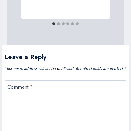
Leave a Reply
Your email address will not be published.
Required fields are marked
*
Comment
*