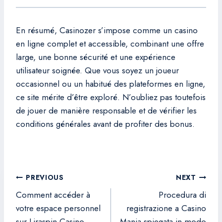
En résumé, Casinozer s’impose comme un casino
en ligne complet et accessible, combinant une offre
large, une bonne sécurité et une expérience
utilisateur soignée. Que vous soyez un joueur
occasionnel ou un habitué des plateformes en ligne,
ce site mérite d’être exploré. N’oubliez pas toutefois
de jouer de manière responsable et de vérifier les
conditions générales avant de profiter des bonus.
Post
PREVIOUS
NEXT
navigation
Comment accéder à
Procedura di
votre espace personnel
registrazione a Casino
sur Liraspin Casino
Mania spiegata in modo