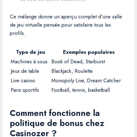
Ce mélange donne un aperçu complet d’une salle
de jeu virtuelle pensée pour satisfaire tous les
profils.
Type de jeu
Exemples populaires
Machines à sous
Book of Dead, Starburst
Jeux de table
Blackjack, Roulette
Live casino
Monopoly Live, Dream Catcher
Paris sportifs
Football, tennis, basketball
Comment fonctionne la
politique de bonus chez
Casinozer ?