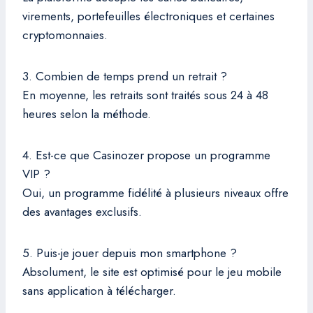
virements, portefeuilles électroniques et certaines
cryptomonnaies.
3. Combien de temps prend un retrait ?
En moyenne, les retraits sont traités sous 24 à 48
heures selon la méthode.
4. Est-ce que Casinozer propose un programme
VIP ?
Oui, un programme fidélité à plusieurs niveaux offre
des avantages exclusifs.
5. Puis-je jouer depuis mon smartphone ?
Absolument, le site est optimisé pour le jeu mobile
sans application à télécharger.