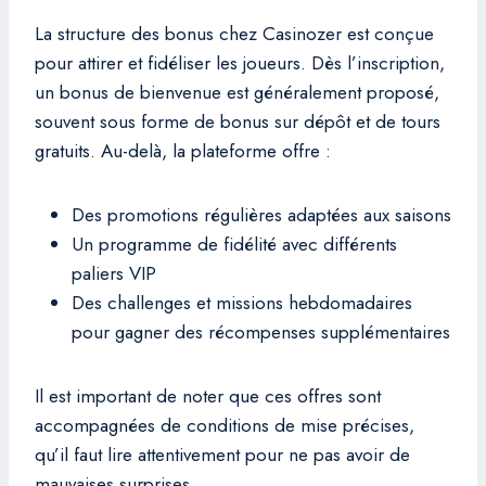
La structure des bonus chez Casinozer est conçue
pour attirer et fidéliser les joueurs. Dès l’inscription,
un bonus de bienvenue est généralement proposé,
souvent sous forme de bonus sur dépôt et de tours
gratuits. Au-delà, la plateforme offre :
Des promotions régulières adaptées aux saisons
Un programme de fidélité avec différents
paliers VIP
Des challenges et missions hebdomadaires
pour gagner des récompenses supplémentaires
Il est important de noter que ces offres sont
accompagnées de conditions de mise précises,
qu’il faut lire attentivement pour ne pas avoir de
mauvaises surprises.