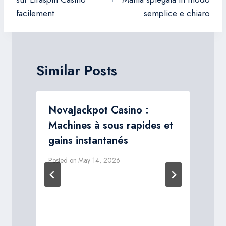
facilement
semplice e chiaro
Similar Posts
NovaJackpot Casino :
Machines à sous rapides et
gains instantanés
Posted on
May 14, 2026
P