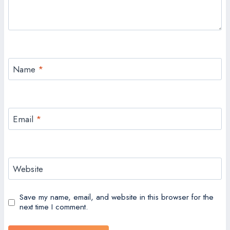
Name
*
Email
*
Website
Save my name, email, and website in this browser for the
next time I comment.