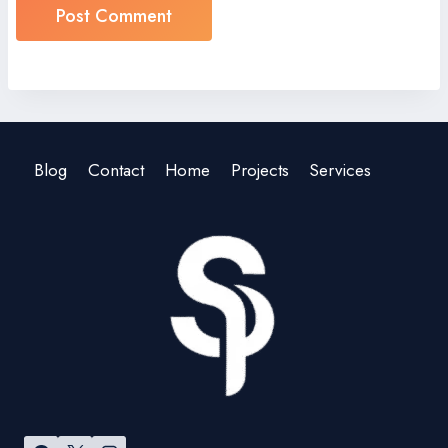
Blog
Contact
Home
Projects
Services