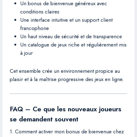
Un bonus de bienvenue généreux avec
conditions claires
Une interface intuitive et un support client
francophone
Un haut niveau de sécurité et de transparence
Un catalogue de jeux riche et régulièrement mis
à jour
Cet ensemble crée un environnement propice au
plaisir et à la maîtrise progressive des jeux en ligne.
FAQ – Ce que les nouveaux joueurs
se demandent souvent
1. Comment activer mon bonus de bienvenue chez