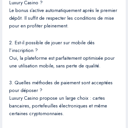
Luxury Casino ?
Le bonus s’active automatiquement après le premier
dépôt. Il suffit de respecter les conditions de mise
pour en profiter pleinement.
2. Est-il possible de jouer sur mobile dès
l’inscription ?
Oui, la plateforme est parfaitement optimisée pour
une utilisation mobile, sans perte de qualité.
3. Quelles méthodes de paiement sont acceptées
pour déposer ?
Luxury Casino propose un large choix : cartes
bancaires, portefeuilles électroniques et même
certaines cryptomonnaies.