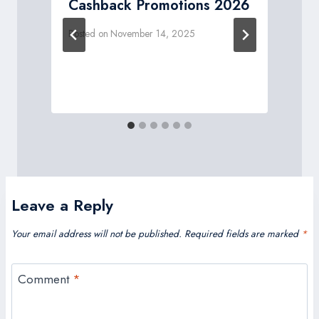
Cashback Promotions 2026
Posted on
November 14, 2025
P
Leave a Reply
Your email address will not be published.
Required fields are marked
*
Comment
*