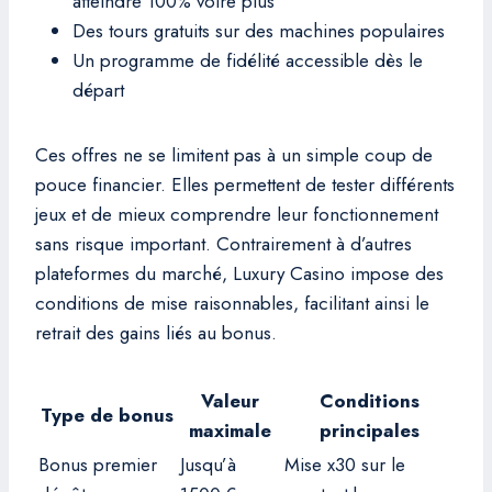
atteindre 100% voire plus
Des tours gratuits sur des machines populaires
Un programme de fidélité accessible dès le
départ
Ces offres ne se limitent pas à un simple coup de
pouce financier. Elles permettent de tester différents
jeux et de mieux comprendre leur fonctionnement
sans risque important. Contrairement à d’autres
plateformes du marché, Luxury Casino impose des
conditions de mise raisonnables, facilitant ainsi le
retrait des gains liés au bonus.
Valeur
Conditions
Type de bonus
maximale
principales
Bonus premier
Jusqu’à
Mise x30 sur le