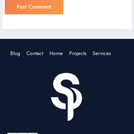
Blog
Contact
Home
Projects
Services