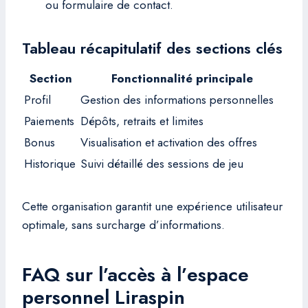
ou formulaire de contact.
Tableau récapitulatif des sections clés
Section
Fonctionnalité principale
Profil
Gestion des informations personnelles
Paiements
Dépôts, retraits et limites
Bonus
Visualisation et activation des offres
Historique
Suivi détaillé des sessions de jeu
Cette organisation garantit une expérience utilisateur
optimale, sans surcharge d’informations.
FAQ sur l’accès à l’espace
personnel Liraspin