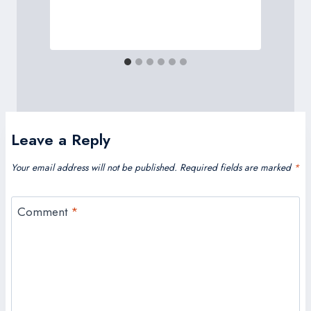
Leave a Reply
Your email address will not be published.
Required fields are marked
*
Comment
*