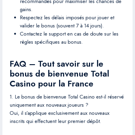
recommandés pour maximiser les chances de
gains.
Respectez les délais imposés pour jouer et
valider le bonus (souvent 7 à 14 jours).
Contactez le support en cas de doute sur les
règles spécifiques au bonus.
FAQ – Tout savoir sur le
bonus de bienvenue Total
Casino pour la France
1. Le bonus de bienvenue Total Casino est-il réservé
uniquement aux nouveaux joueurs ?
Oui, il s’applique exclusivement aux nouveaux
inscrits qui effectuent leur premier dépôt.