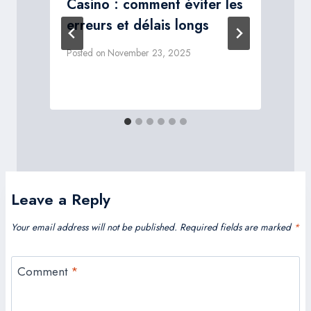
6
Casino : comment éviter les
erreurs et délais longs
Posted on
November 23, 2025
P
Leave a Reply
Your email address will not be published.
Required fields are marked
*
Comment
*